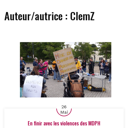
Auteur/autrice :
ClemZ
26
Mai
En finir avec les violences des MDPH