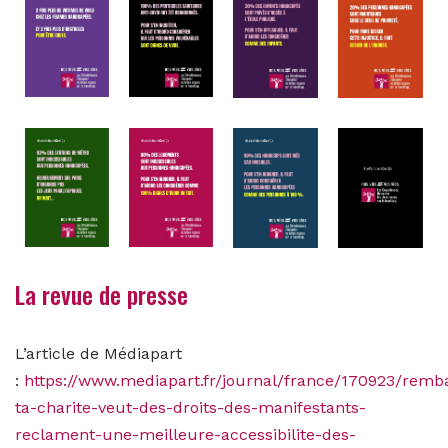
La revue de presse
L’article de Médiapart
:
https://www.mediapart.fr/journal/france/170923/remba
ta-charite-veut-des-droits-des-manifestants-
reclament-une-meilleure-accessibilite-des-