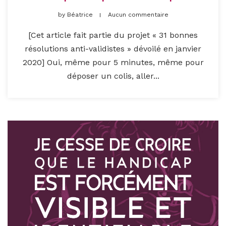
by
Béatrice
Aucun commentaire
[Cet article fait partie du projet « 31 bonnes
résolutions anti-validistes » dévoilé en janvier
2020] Oui, même pour 5 minutes, même pour
déposer un colis, aller...