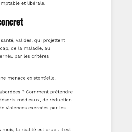
omptable et libérale.
concret
santé, valides, qui projettent
icap, de la maladie, au
cernéE par les critères
une menace existentielle.
t sabordées ? Comment prétendre
 déserts médicaux, de réduction
de violences exercées par les
ois, la réalité est crue : il est