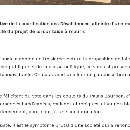
ive de la coordination des Dévalideuses, atteinte d’une 
lité du projet de loi sur l’aide à mourir.
onale a adopté en troisième lecture la proposition de loi re
nion publique et de la classe politique, ce vote est prése
té individuelle. On nous vend une loi « de gauche », huma
félicitent du vote dans les couloirs du Palais Bourbon, c’
personnes handicapées, malades chroniques, et vulnérabl
rieusement, pour nous, à une condamnation.
ssiste. Il est le symptôme brutal d’une société qui a renon