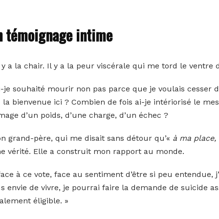
un témoignage intime
 y a la chair. Il y a la peur viscérale qui me tord le ventre
-je souhaité mourir non pas parce que je voulais cesser d
 la bienvenue ici ? Combien de fois ai-je intériorisé le me
image d’un poids, d’une charge, d’un échec ?
 grand-père, qui me disait sans détour qu’«
à ma place, i
ne vérité. Elle a construit mon rapport au monde.
 à ce vote, face au sentiment d’être si peu entendue, j’ai
s envie de vivre, je pourrai faire la demande de suicide ass
alement éligible. »