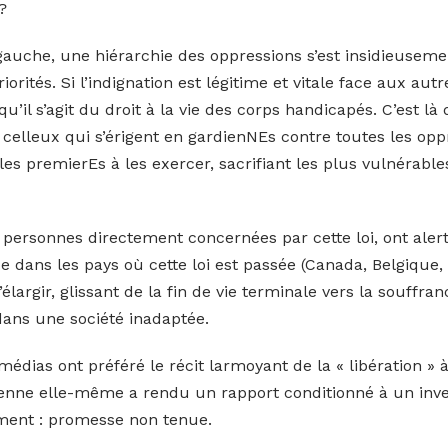
?
auche, une hiérarchie des oppressions s’est insidieusement
orités. Si l’indignation est légitime et vitale face aux aut
qu’il s’agit du droit à la vie des corps handicapés. C’est là
 celleux qui s’érigent en gardienNEs contre toutes les op
 les premierEs à les exercer, sacrifiant les plus vulnérab
es personnes directement concernées par cette loi, ont aler
 dans les pays où cette loi est passée (Canada, Belgique, 
’élargir, glissant de la fin de vie terminale vers la souffra
dans une société inadaptée.
édias ont préféré le récit larmoyant de la « libération » à 
oyenne elle-même a rendu un rapport conditionné à un inv
ement : promesse non tenue.