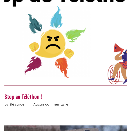
Stop au Téléthon !
by
Béatrice
Aucun commentaire