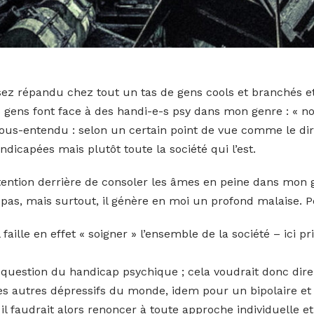
sez répandu chez tout un tas de gens cools et branchés e
 gens font face à des handi-e-s psy dans mon genre : « non
; sous-entendu : selon un certain point de vue comme le dir
dicapées mais plutôt toute la société qui l’est.
ntention derrière de consoler les âmes en peine dans mon
as, mais surtout, il génère en moi un profond malaise. P
 faille en effet « soigner » l’ensemble de la société – ici
a question du handicap psychique ; cela voudrait donc dire
 les autres dépressifs du monde, idem pour un bipolaire e
l faudrait alors renoncer à toute approche individuelle et