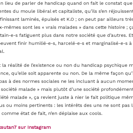
bien lieu de parler de handicap quand on fait le constat qu
ntes du moule libéral et capitaliste, qu’ils s’en réjouisse
nissant laminés, épuisés et K.O ; on peut par ailleurs trè
mêmes sont les « vrais malades » dans cette histoire ; ça
tain-e-s fatiguent plus dans notre société que d’autres. 
es peuvent finir humilié-e-s, harcelé-e-s et marginalisé-e-s
l.
 la réalité de l’existence ou non du handicap psychique ma
nce, qu’elle soit apparente ou non. De la même façon qu’il
as à des normes sociales ne les incluant à aucun momen
ociété malade » mais plutôt d’une société profondément i
ciété malade », ça revient juste à nier le fait politique m
s ou moins pertinents : les intérêts des uns ne sont pas les
 comme état de fait, n’en déplaise aux cools.
sutan7 sur Instagram