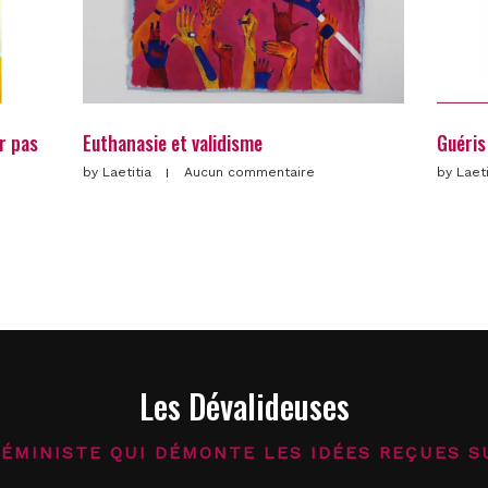
r pas
Euthanasie et validisme
Guéris 
by
Laetitia
Aucun commentaire
by
Laet
Les Dévalideuses
FÉMINISTE QUI DÉMONTE LES IDÉES REÇUES S