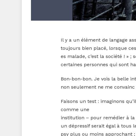
Il y a un élément de langage as
toujours bien placé, lorsque ces
es malade, c’est la société ! » 
certaines personnes qui sont han
Bon-bon-bon. Je vois la belle i
non seulement ne me convainc p
Faisons un test : imaginons qu’il
comme une
institution – pour remédier à l
un dépressif serait égal à tous
psy plus ou moins approchant ; i