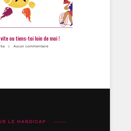
vite ou tiens-toi loin de moi !
itia
Aucun commentaire
UR LE HANDICAP