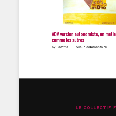
ADV version autonomiste, un métie
comme les autres
by
Laetitia
Aucun commentaire
LE COLLECTIF 